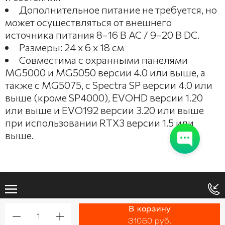
Дополнительное питание не требуется, но
может осуществляться от внешнего
источника питания 8–16 В AC / 9–20 В DC.
Размеры: 24 x 6 x 18 см
Совместима с охранными панелями
MG5000 и MG5050 версии 4.0 или выше, а
также с MG5075, с Spectra SP версии 4.0 или
выше (кроме SP4000), EVOHD версии 1.20
или выше и EVO192 версии 3.20 или выше
при использовании RTX3 версии 1.5 или
выше.
В корзину
1
Made on
Bazium
31050 руб.