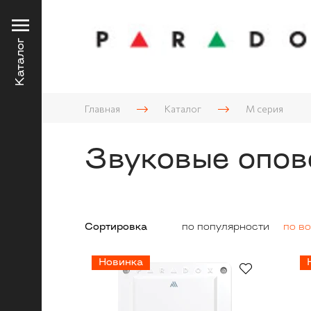
Каталог
Главная
Каталог
М серия
Звуковые опо
Сортировка
по популярности
по в
Новинка