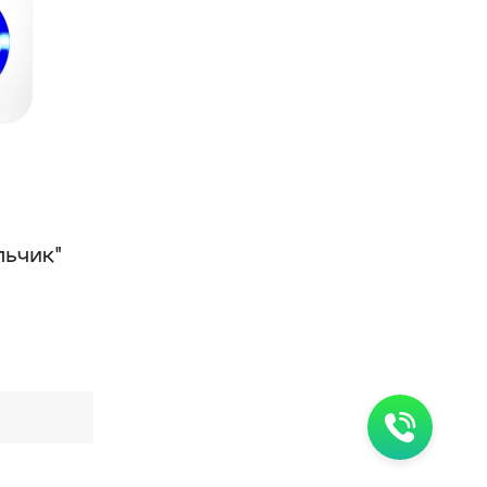
льчик"