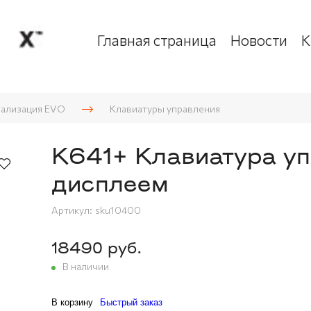
Главная страница
Новости
К
нализация EVO
Клавиатуры управления
K641+ Клавиатура у
дисплеем
Артикул:
sku10400
18490 руб.
В наличии
В корзину
Быстрый заказ