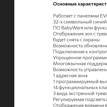
Основные характерист
Работает с панелями E
32-х символьный сини
ПО BabyWare или функц
Отображение зон c трев
будет снята с охраны
Возможность обновления
Подключение к контрол
Упрощенное программир
Многоязычная поддержка
Возможность управлени
1 адресная зона
1 программируемый вы
14 функциональных кла
3 вида экстренной трев
Регулируемая подсветка
Отображение времени в 