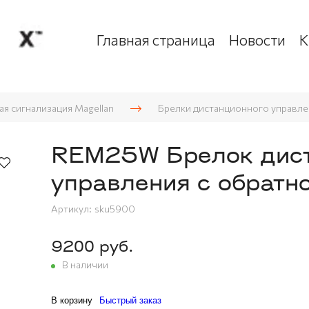
Главная страница
Новости
К
я сигнализация Magellan
Брелки дистанционного управле
REM25W Брелок дист
управления с обратн
Артикул:
sku5900
9200 руб.
В наличии
В корзину
Быстрый заказ