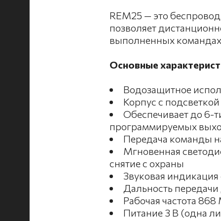
REM25 — это беспровод
позволяет дистанционно
выполненных командах
Основные характерист
Водозащитное испо
Корпус с подсветко
Обеспечивает до 6-т
программируемых выход
Передача команды н
Мгновенная светодио
снятие с охраны
Звуковая индикация 
Дальность передачи 
Рабочая частота 868
Питание 3 В (одна л