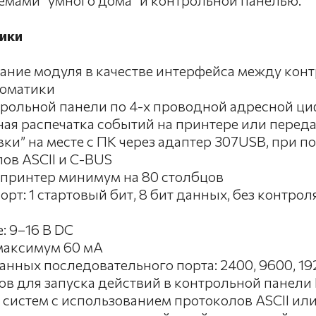
емами "умного дома" и контрольной панелью.
ики
ание модуля в качестве интерфейса между кон
томатики
рольной панели по 4-х проводной адресной ц
ая распечатка событий на принтере или переда
и” на месте с ПК через адаптер 307USB, при по
ов ASCII и C-BUS
 принтер минимум на 80 столбцов
т: 1 стартовый бит, 8 бит данных, без контроля
 9–16 В DC
максимум 60 мА
анных последовательного порта: 2400, 9600, 19
ов для запуска действий в контрольной панели
систем с использованием протоколов ASCII или