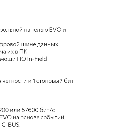
трольной панелью EVO и
ифровой шине данных
ча их в ПК
мощи ПО In-Field
 четности и 1 стоповый бит
200 или 57600 бит/с
 EVO на основе событий,
 C-BUS.