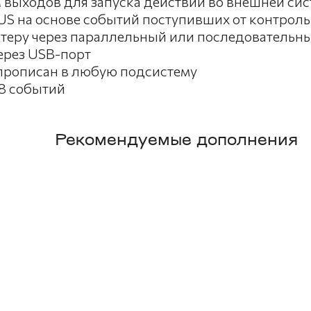
выходов для запуска действий во внешней сис
US на основе событий поступивших от контрол
теру через параллельный или последовательн
ерез USB-порт
прописан в любую подсистему
48 событий
Рекомендуемые дополнения