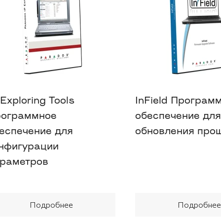
 Exploring Tools
InField Програм
ограммное
обеспечение для
еспечение для
обновления про
нфигурации
раметров
Подробнее
Подробнее