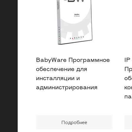
BabyWare Программное
IP
обеспечение для
Пр
инсталляции и
об
администрирования
ко
па
Подробнее